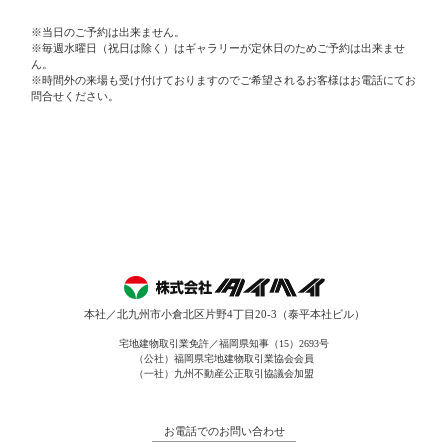
※当日のご予約は出来ません。
※毎週水曜日（祝日は除く）はギャラリーが定休日のためご予約は出来ませ
ん。
※時間外の来場も受け付けておりますのでご希望されるお客様はお電話にてお
問合せください。
本社／北九州市小倉北区片野4丁目20-3（泰平本社ビル）
宅地建物取引業免許／福岡県知事（15）2693号
（公社）福岡県宅地建物取引業協会会員
（一社）九州不動産公正取引協議会加盟
お電話でのお問い合わせ