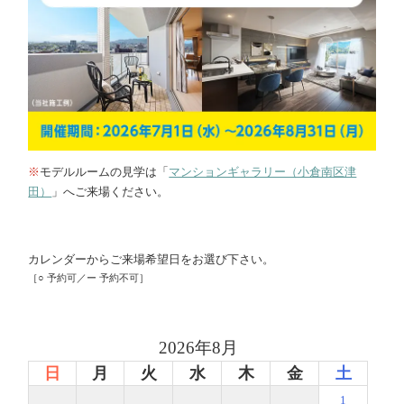
※
モデルルームの見学は「
マンションギャラリー（小倉南区津
田）
」へご来場ください。
カレンダーからご来場希望日をお選び下さい。
［○ 予約可／ー 予約不可］
2026年8月
日
月
火
水
木
金
土
1