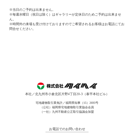
※当日のご予約は出来ません。
※毎週水曜日（祝日は除く）はギャラリーが定休日のためご予約は出来ませ
ん。
※時間外の来場も受け付けておりますのでご希望されるお客様はお電話にてお
問合せください。
本社／北九州市小倉北区片野4丁目20-3（泰平本社ビル）
宅地建物取引業免許／福岡県知事（15）2693号
（公社）福岡県宅地建物取引業協会会員
（一社）九州不動産公正取引協議会加盟
お電話でのお問い合わせ