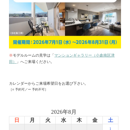
※
モデルルームの見学は「
マンションギャラリー（小倉南区津
田）
」へご来場ください。
カレンダーからご来場希望日をお選び下さい。
［○ 予約可／ー 予約不可］
2026年8月
日
月
火
水
木
金
土
1