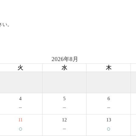
さい。
2026年8月
火
水
木
4
5
6
－
－
－
11
12
13
○
－
○