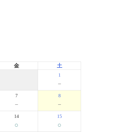
金
土
1
－
7
8
－
－
14
15
○
○