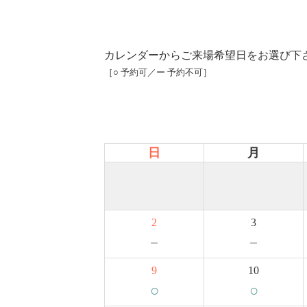
カレンダーからご来場希望日をお選び下
［○ 予約可／ー 予約不可］
日
月
2
3
－
－
9
10
○
○